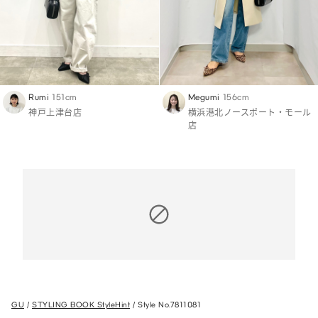
Rumi
151cm
Megumi
156cm
神戸上津台店
横浜港北ノースポート・モール
店
GU
STYLING BOOK StyleHint
Style No.7811081