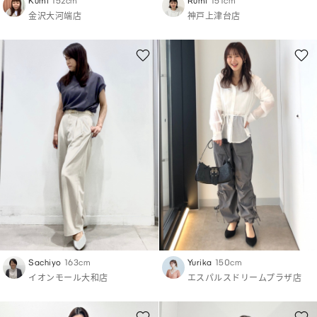
Kumi
152cm
Rumi
151cm
金沢大河端店
神戸上津台店
Sachiyo
163cm
Yurika
150cm
イオンモール大和店
エスパルスドリームプラザ店