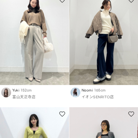
Yuki
152cm
Naomi
165cm
富山天正寺店
イオンSENRITO店