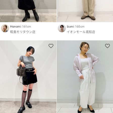
Hanami
161cm
Izumi
165cm
昭島モリタウン店
イオンモール高知店