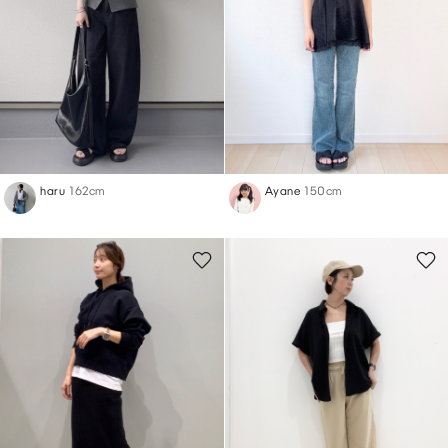
haru
162cm
Ayane
150cm