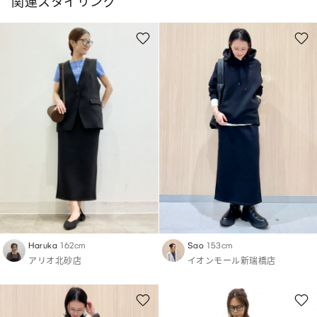
関連スタイリング
Haruka
162cm
Sao
153cm
アリオ北砂店
イオンモール新瑞橋店