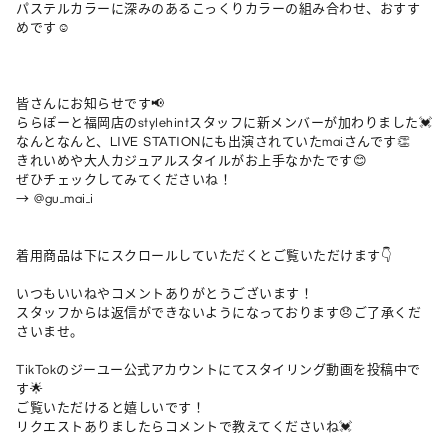
パステルカラーに深みのあるこっくりカラーの組み合わせ、おすす
めです☺️

皆さんにお知らせです📢

ららぽーと福岡店のstylehintスタッフに新メンバーが加わりました💓

なんとなんと、LIVE STATIONにも出演されていたmaiさんです👏

きれいめや大人カジュアルスタイルがお上手なかたです😊

ぜひチェックしてみてくださいね！

→ @gu_mai_i

着用商品は下にスクロールしていただくとご覧いただけます👇

いつもいいねやコメントありがとうございます！

スタッフからは返信ができないようになっております😞ご了承くだ
さいませ。

TikTokのジーユー公式アカウントにてスタイリング動画を投稿中で
す🌟

ご覧いただけると嬉しいです！

リクエストありましたらコメントで教えてくださいね💓
