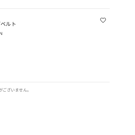
プベルト
N
E
がございません。