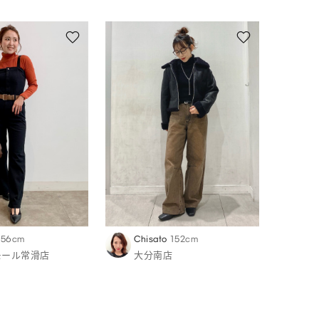
156cm
Chisato
152cm
モール常滑店
大分南店