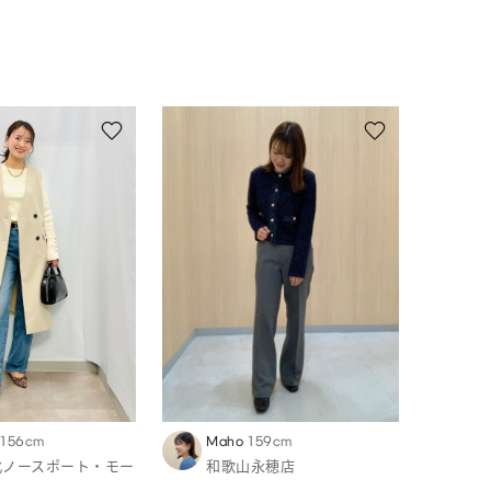
156cm
Maho
159cm
北ノースポート・モー
和歌山永穂店