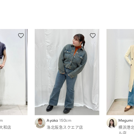
cm
Ayaka
150cm
Megumi
大和店
洛北阪急スクエア店
横浜港
ル店