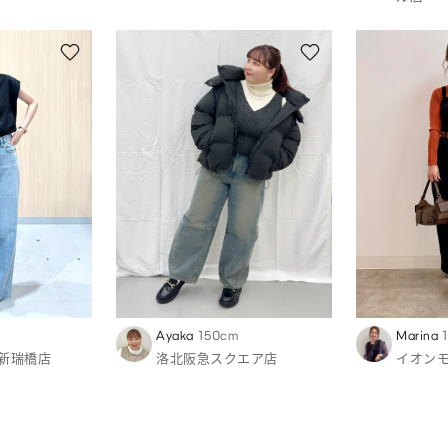
Ayaka
150cm
Marina
新瑞橋店
洛北阪急スクエア店
イオン