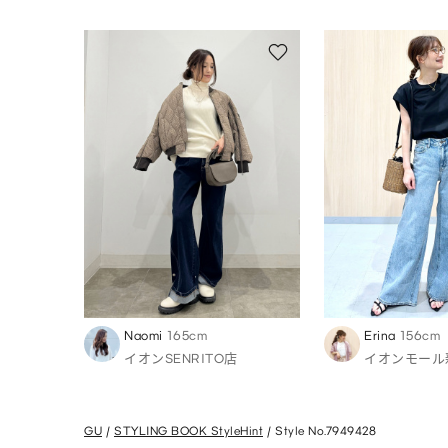
Naomi
165cm
Erina
156cm
イオンSENRITO店
イオンモール
GU
STYLING BOOK StyleHint
Style No.7949428