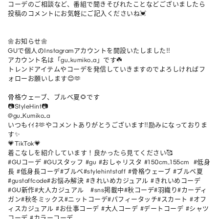
コーデのご相談など、番組で聞きそびれたことなどございましたら
投稿のコメントにお気軽にご記入くださいね💓

🌼お知らせ🌼

GUで個人のInstagramアカウントを開設いたしました‼︎

アカウント名は「gu_kumiko_a」です☘️

トレンドアイテムやコーデを発信していきますのでよろしければフ
ォローお願いします😊🫶

骨格ウェーブ、ブルベ夏🌻です

📷StyleHint📷

@gu_Kumiko_a

いつもｲｲﾈ🫶やコメントありがとうございます‼︎励みになっておりま
す✨

💗TikTok💗

着こなしを紹介しています！良かったら見てください🥰

#GUコーデ #GUスタッフ #gu #おしゃリスタ #150cm_155cm  #低身
長 #低身長コーデ#ブルベ#stylehintstaff #骨格ウェーブ #ブルベ夏
#gustaffcode#お悩み解決 #きれいめカジュアル #きれいめコーデ 
#GU新作#大人カジュアル   #sns掲載中#秋コーデ#羽織り#カーディ
ガン#秋冬ミックス#ニットコーデ#パフィータッチ#スカート #オフ
ィスカジュアル #お仕事コーデ #大人コーデ #デートコーデ #シャツ
コーデ #カラーコーデ