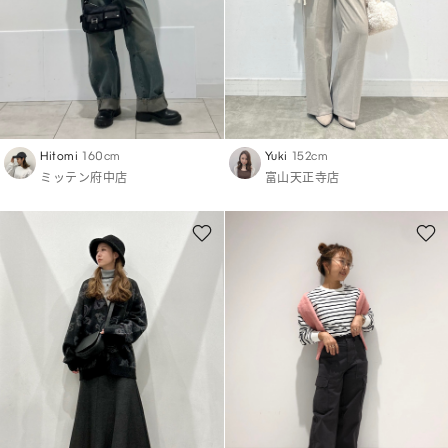
Hitomi
160cm
Yuki
152cm
ミッテン府中店
富山天正寺店