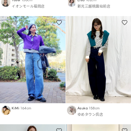
Yusei
158cm
Lisa
162cm
イオンモール福岡店
新光三越桃園站前店
KiMi
164cm
Asuka
158cm
ゆめタウン呉店