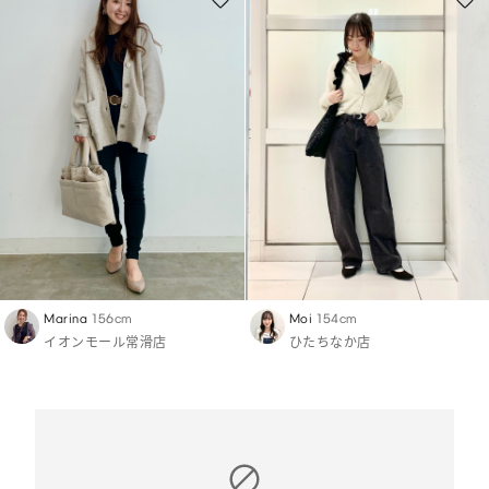
Marina
156cm
Moi
154cm
イオンモール常滑店
ひたちなか店