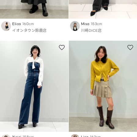
Elica
160cm
Misa
153cm
イオンタウン鈴鹿店
川崎DICE店