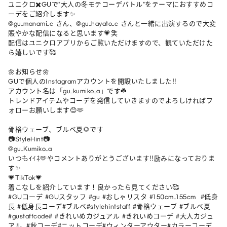
ユニクロ✖️GUで"大人の冬モテコーデバトル"をテーマにおすすめコ
ーデをご紹介します✨

@gu_manami_c さん、@gu_hayato_c さんと一緒に出演するので大変
賑やかな配信になると思います💗笑

配信はユニクロアプリからご覧いただけますので、観ていただけた
ら嬉しいです🥰

🌼お知らせ🌼

GUで個人のInstagramアカウントを開設いたしました‼︎

アカウント名は「gu_kumiko_a」です☘️

トレンドアイテムやコーデを発信していきますのでよろしければフ
ォローお願いします😊🫶

骨格ウェーブ、ブルベ夏🌻です

📷StyleHint📷

@gu_Kumiko_a

いつもｲｲﾈ🫶やコメントありがとうございます‼︎励みになっておりま
す✨

💗TikTok💗

着こなしを紹介しています！良かったら見てください🥰

#GUコーデ #GUスタッフ #gu #おしゃリスタ #150cm_155cm  #低身
長 #低身長コーデ#ブルベ#stylehintstaff #骨格ウェーブ #ブルベ夏
#gustaffcode# #きれいめカジュアル #きれいめコーデ #大人カジュ
アル  #秋コーデ#ニットコーデ#ウィンターアウター#カラーコーデ  