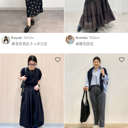
Koyuki
161cm
Kumiko
152cm
東急百貨店さっぽろ店
姫路花田店