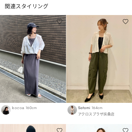
関連スタイリング
𝚔𝚘𝚌𝚘𝚊
160cm
Satomi
164cm
アクロスプラザ扶桑店