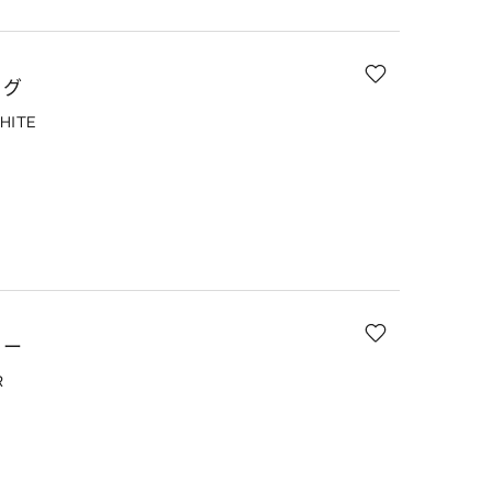
ッグ
HITE
E
カー
R