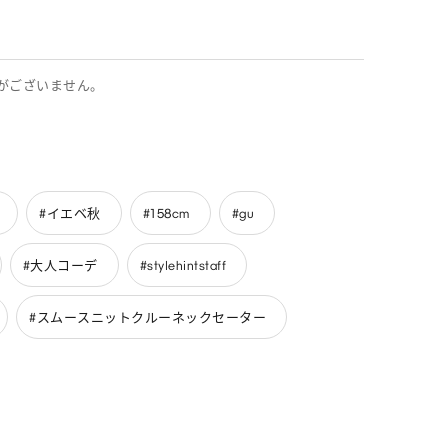
がございません。
#イエベ秋
#158cm
#gu
#大人コーデ
#stylehintstaff
#スムースニットクルーネックセーター