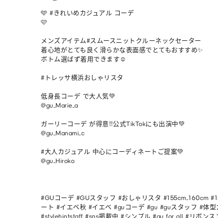
🩵 #きれいめカジュアル コーデ

🩷

メンズアイテム#スムースニットクルーネックセーター 

着心地がとても良く滑らかな表面感でとてもおすすめ✨

ボトム選ばず着用できます☺️

#トレッサ横浜おしゃリスタ 

低身長コーデ で大人気💚

@gu_Marie_a

ガーリーコーデ が得意‼︎公式TikTokにも出演中💚

@gu_Manami_c

#大人カジュアル 中心にコーディネートご提案💚

@gu_Hiroko

#GUコーデ #GUスタッフ #おしゃリスタ #155cm_160cm #
ート #イエベ秋 #イエベ #guコーデ #gu #guスタッフ #体型
#stylehintstaff #sns掲載中 #シンプル #gu_for_all #リボ