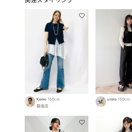
関連スタイリング
Keiko
165cm
urara
150cm
銀座店