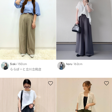
Saki
150cm
haru
162cm
ららぽーと立川立飛店