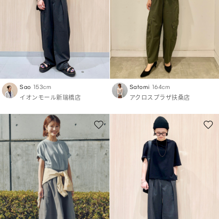
Sao
153cm
Satomi
164cm
イオンモール新瑞橋店
アクロスプラザ扶桑店