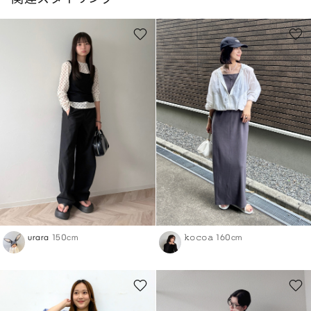
urara
150cm
𝚔𝚘𝚌𝚘𝚊
160cm