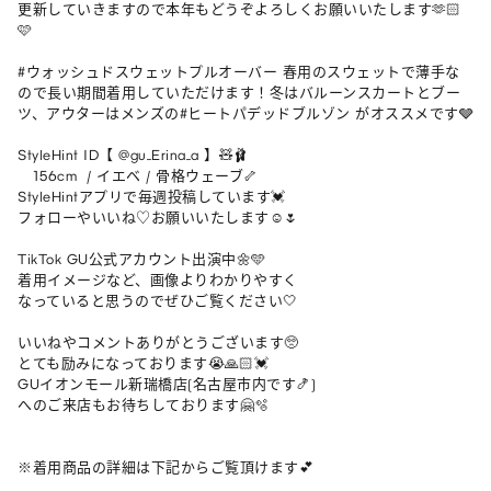
更新していきますので本年もどうぞよろしくお願いいたします🫶🏻
🩷

#ウォッシュドスウェットプルオーバー 春用のスウェットで薄手な
ので長い期間着用していただけます！冬はバルーンスカートとブー
ツ、アウターはメンズの#ヒートパデッドブルゾン がオススメです🩶

StyleHint ID【 @gu_Erina_a 】🧸🩰

   156cm  / イエベ / 骨格ウェーブ🦴

StyleHintアプリで毎週投稿しています💓

フォローやいいね♡お願いいたします☺️🌷

TikTok GU公式アカウント出演中🌼🩵

着用イメージなど、画像よりわかりやすく

なっていると思うのでぜひご覧ください🤍

いいねやコメントありがとうございます🥺

とても励みになっております😭🙏🏻💓

GUイオンモール新瑞橋店(名古屋市内です🍤)

へのご来店もお待ちしております🤗🫧

※着用商品の詳細は下記からご覧頂けます💕
