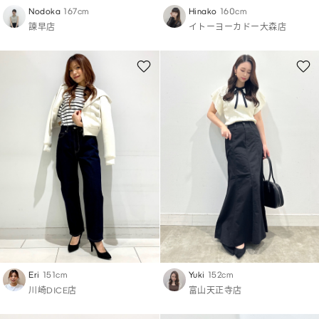
Nodoka
167cm
Hinako
160cm
諫早店
イトーヨーカドー大森店
Eri
151cm
Yuki
152cm
川崎DICE店
富山天正寺店