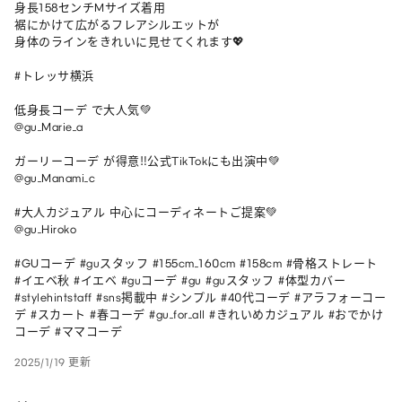
身長158センチMサイズ着用

裾にかけて広がるフレアシルエットが

身体のラインをきれいに見せてくれます💖

#トレッサ横浜 

低身長コーデ で大人気💚

@gu_Marie_a

ガーリーコーデ が得意‼︎公式TikTokにも出演中💚

@gu_Manami_c

#大人カジュアル 中心にコーディネートご提案💚

@gu_Hiroko

#GUコーデ #guスタッフ #155cm_160cm #158cm #骨格ストレート 
#イエベ秋 #イエベ #guコーデ #gu #guスタッフ #体型カバー 
#stylehintstaff #sns掲載中 #シンプル #40代コーデ #アラフォーコー
デ #スカート #春コーデ #gu_for_all #きれいめカジュアル #おでかけ
コーデ #ママコーデ
2025/1/19 更新