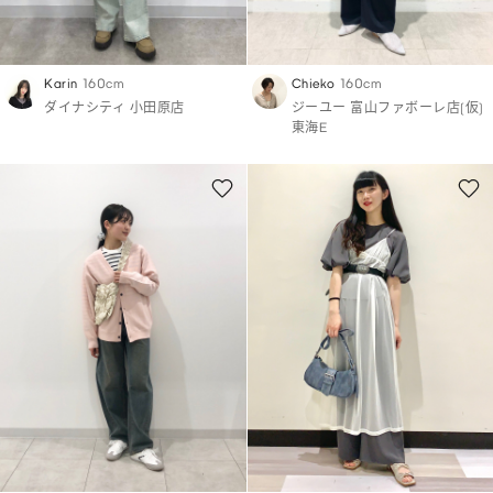
Karin
160cm
Chieko
160cm
ダイナシティ 小田原店
ジーユー 富山ファボーレ店(仮)
東海E