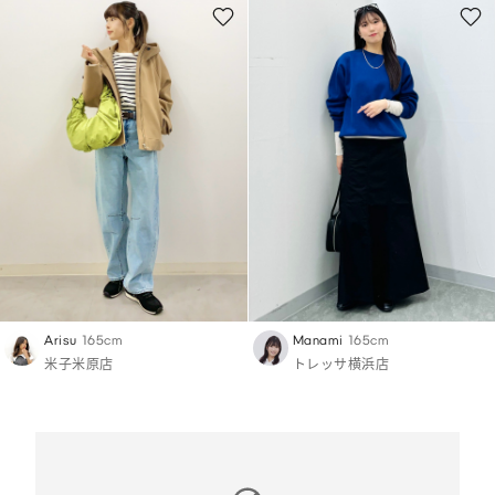
Arisu
165cm
Manami
165cm
米子米原店
トレッサ横浜店