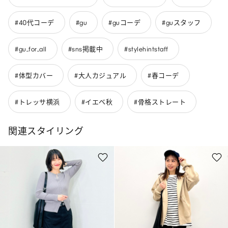
#40代コーデ
#gu
#guコーデ
#guスタッフ
#gu_for_all
#sns掲載中
#stylehintstaff
#体型カバー
#大人カジュアル
#春コーデ
#トレッサ横浜
#イエベ秋
#骨格ストレート
関連スタイリング