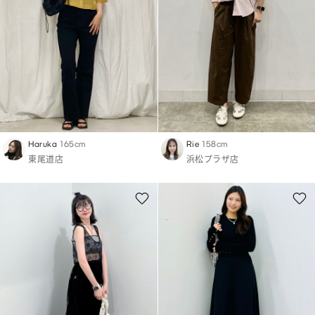
Haruka
165cm
Rie
158cm
東尾道店
浜松プラザ店