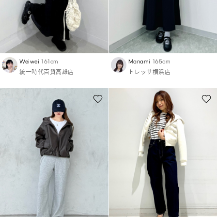
Weiwei
161cm
Manami
165cm
統一時代百貨高雄店
トレッサ横浜店