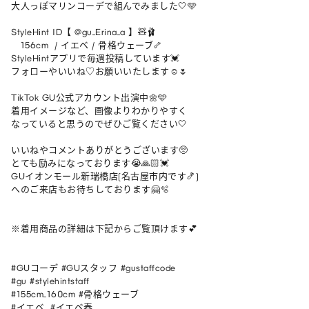
大人っぽマリンコーデで組んでみました🤍🩵

StyleHint ID【 @gu_Erina_a 】🧸🩰

   156cm  / イエベ / 骨格ウェーブ🦴

StyleHintアプリで毎週投稿しています💓

フォローやいいね♡お願いいたします☺️🌷

TikTok GU公式アカウント出演中🌼🩵

着用イメージなど、画像よりわかりやすく

なっていると思うのでぜひご覧ください🤍

いいねやコメントありがとうございます🥺

とても励みになっております😭🙏🏻💓

GUイオンモール新瑞橋店(名古屋市内です🍤)

へのご来店もお待ちしております🤗🫧

※着用商品の詳細は下記からご覧頂けます💕

#GUコーデ #GUスタッフ #gustaffcode

#gu #stylehintstaff

#155cm_160cm #骨格ウェーブ 

#イエベ  #イエベ春 
