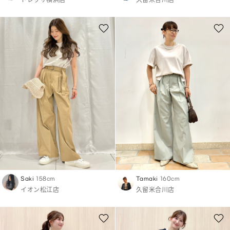
トレッサ横浜店
久留米合川店
Saki
158cm
Tamaki
160cm
イオン松江店
久留米合川店