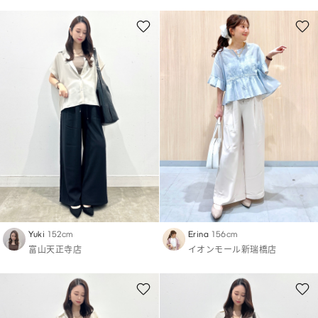
Yuki
152cm
Erina
156cm
富山天正寺店
イオンモール新瑞橋店