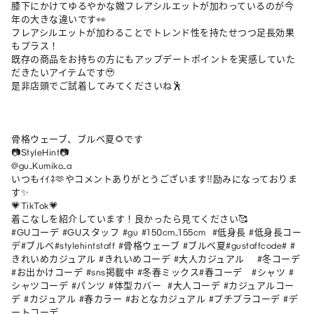
膝下にかけてゆるやかな媺フレアシルエットが加わっているのが今
年の大きな違いです👀

フレアシルエットが加わることでトレンド性を持たせつつ足長効果
もプラス！

既存の商品をお持ちの方にもアップデートポイントを実感していた
だきたいアイテムです🥹

是非店頭でご試着してみてくださいね🕺

骨格ウェーブ、ブルベ夏🌻です

📷StyleHint📷

@gu_Kumiko_a

いつもｲｲﾈ🫶やコメントありがとうございます‼︎励みになっておりま
す✨

💗TikTok💗

着こなしを紹介しています！良かったら見てください🥰

#GUコーデ #GUスタッフ #gu #150cm_155cm  #低身長 #低身長コー
デ#ブルベ#stylehintstaff #骨格ウェーブ #ブルベ夏#gustaffcode# #
きれいめカジュアル #きれいめコーデ #大人カジュアル    #冬コーデ
#お出かけコーデ #sns掲載中 #冬春ミックス#春コーデ　#シャツ #
シャツコーデ #パンツ #体型カバー  #大人コーデ #カジュアルコー
デ #カジュアル #春カラー #おとなカジュアル #プチプラコーデ #デ
ートコーデ