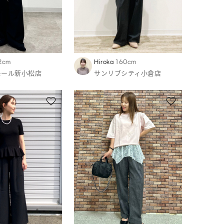
2cm
Hiroka
160cm
モール新小松店
サンリブシティ小倉店