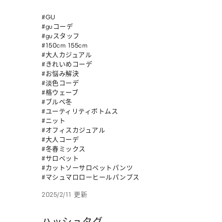
#GU

#guコーデ

#guスタッフ

#150cm 155cm

#大人カジュアル

#きれいめコーデ

#お悩み解決

#淡色コーデ

#格ウェーブ

#ブルベ冬

#ユーティリティボトムス

#ニット

#オフィスカジュアル

#大人コーデ

#冬春ミックス

#サロペット 

#カットソーサロペットパンツ 

#マシュマロローヒールパンプス
2025/2/11 更新
ハッシュタグ