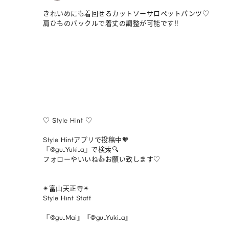
きれいめにも着回せるカットソーサロペットパンツ♡

肩ひものバックルで着丈の調整が可能です‼︎

♡ Style Hint ♡

Style Hintアプリで投稿中🧡

『@gu_Yuki_a』で検索🔍

フォローやいいね👍お願い致します♡

✴︎富山天正寺✴︎

Style Hint Staff

『@gu_Mai』『@gu_Yuki_a』
