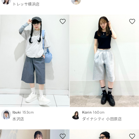
トレッサ横浜店
Ibuki
153cm
Karin
160cm
水沢店
ダイナシティ 小田原店