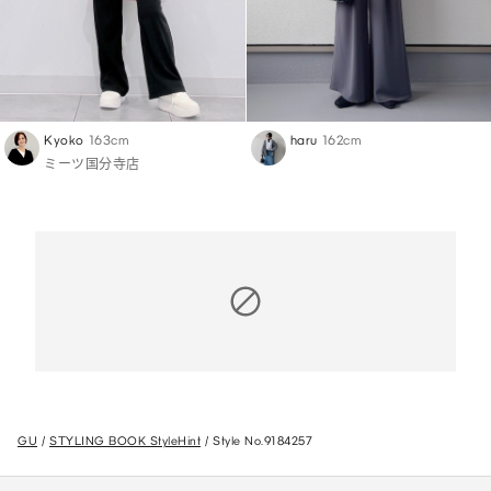
Kyoko
163cm
haru
162cm
ミーツ国分寺店
GU
STYLING BOOK StyleHint
Style No.9184257