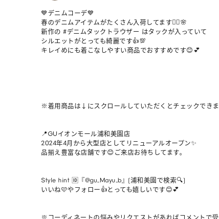
💙デニムコーデ💙

春のデニムアイテムがたくさん入荷してます🙆‍♀️🌸

新作の #デニムタックトラウザー はタックが入っていて

シルエットがとっても綺麗です👍💯

キレイめにも着こなしやすい商品でおすすめです😊💕

※着用商品は↓にスクロールしていただくとチェックできます
📍GUイオンモール浦和美園店

2024年4月から大型店としてリニューアルオープン✨

品揃え豊富な店舗です😊ご来店お待ちしてます。

Style hint 🆔『@gu_Mayu_b』(浦和美園で検索🔍)

いいね🩷やフォロー👍とっても嬉しいです😊💕

※コーディネートの悩みやリクエストがあればコメントで受け付けて