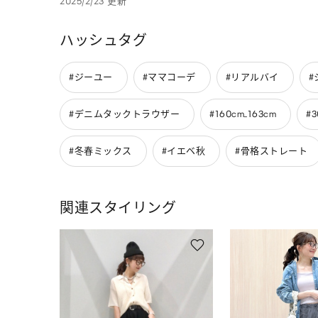
2025/2/23 更新
ハッシュタグ
#ジーユー
#ママコーデ
#リアルバイ
#
#デニムタックトラウザー
#160cm_163cm
#
#冬春ミックス
#イエベ秋
#骨格ストレート
関連スタイリング