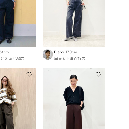
64cm
Elena
170cm
ーと湘南平塚店
屏東太平洋百貨店