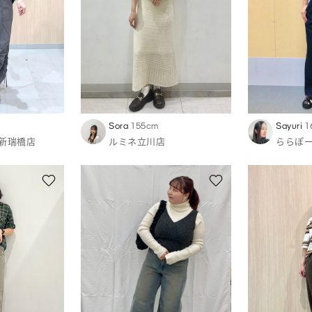
Sora
155cm
Sayuri
1
新瑞橋店
ルミネ立川店
ららぽ