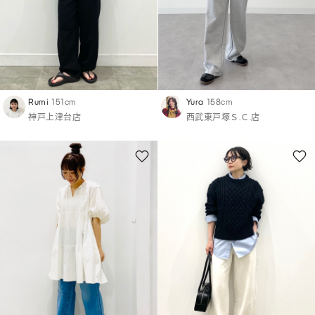
Rumi
151cm
Yura
158cm
神戸上津台店
西武東戸塚Ｓ.Ｃ.店