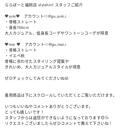
ららぽーと福岡店 stylehint スタッフご紹介

💖yuki💖　アカウント⇨@gu_yuki_i

・骨格ストレート

・身長156cm

大人カジュアル、低身長コーデやワントーンコーデが得意

💖mai 💖　アカウント⇨@gu_mai_i

・骨格ストレート

・イエベ秋

骨格に合わせたスタイリング提案や

きれいめ、大人カジュアルスタイルが得意

ぜひチェックしてみてくださいね☑️

着用商品は下にスクロールしていただくとご覧いただけます。

いつもいいねやコメントありがとうございます。

とっても嬉しいです！

スタッフからは返信ができないようになっております😞💦

リクエストございましたらぜひコメントで教えて下さいね！
