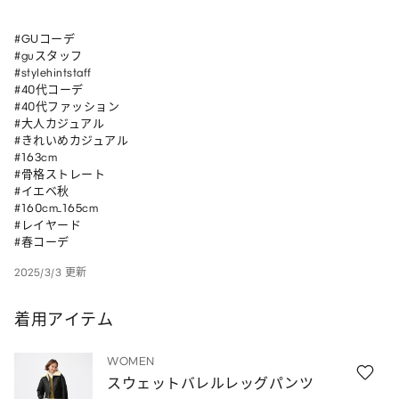
#GUコーデ

#guスタッフ

#stylehintstaff

#40代コーデ

#40代ファッション

#大人カジュアル

#きれいめカジュアル

#163cm

#骨格ストレート

#イエベ秋

#160cm_165cm 

#レイヤード 

#春コーデ
2025/3/3 更新
着用アイテム
WOMEN
スウェットバレルレッグパンツ