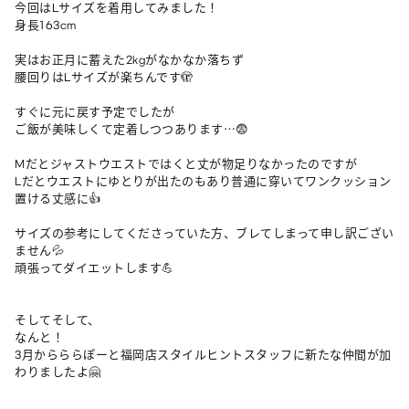
今回はLサイズを着用してみました！

身長163cm

実はお正月に蓄えた2kgがなかなか落ちず

腰回りはLサイズが楽ちんです🫣

すぐに元に戻す予定でしたが

ご飯が美味しくて定着しつつあります…😨

Mだとジャストウエストではくと丈が物足りなかったのですが

Lだとウエストにゆとりが出たのもあり普通に穿いてワンクッション
置ける丈感に👍

サイズの参考にしてくださっていた方、ブレてしまって申し訳ござい
ません💦

頑張ってダイエットします💪

そしてそして、

なんと！

3月からららぽーと福岡店スタイルヒントスタッフに新たな仲間が加
わりましたよ🤗
