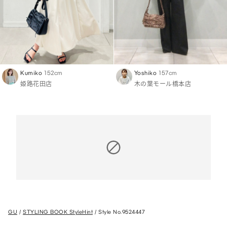
Kumiko
152cm
Yoshiko
157cm
姫路花田店
木の葉モール橋本店
GU
STYLING BOOK StyleHint
Style No.9524447