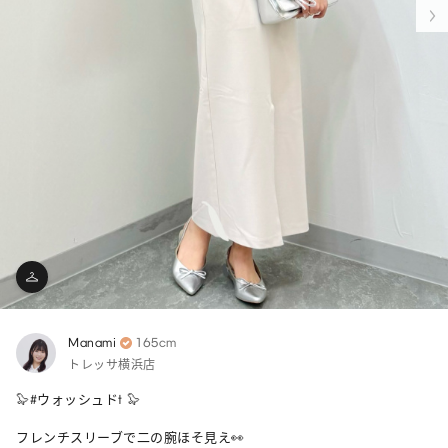
Manami
165cm
トレッサ横浜店
🦭#ウォッシュドt 🦭

フレンチスリーブで二の腕ほそ見え👀
