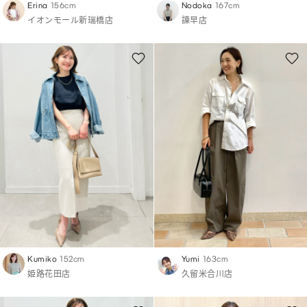
Erina
156cm
Nodoka
167cm
イオンモール新瑞橋店
諫早店
Kumiko
152cm
Yumi
163cm
姫路花田店
久留米合川店