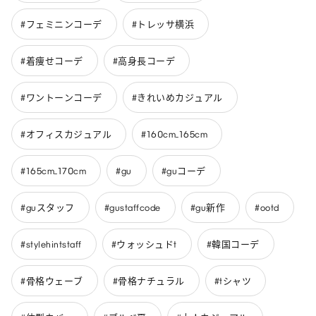
#フェミニンコーデ
#トレッサ横浜
#着痩せコーデ
#高身長コーデ
#ワントーンコーデ
#きれいめカジュアル
#オフィスカジュアル
#160cm_165cm
#165cm_170cm
#gu
#guコーデ
#guスタッフ
#gustaffcode
#gu新作
#ootd
#stylehintstaff
#ウォッシュドt
#韓国コーデ
#骨格ウェーブ
#骨格ナチュラル
#tシャツ