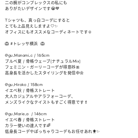
二の腕がコンプレックスの私にも

ありがたいデザインです😭💙

Tシャツも、真っ白コーデにすると

とても上品見えしますよ🤍✨

オフィスにもオススメなコーディネートです☺️

🦁 #トレッサ横浜  🦁

@gu_Manami_c / 165cm 

ブルベ夏 / 骨格ウェーブ(ナチュラルMix)

フェミニン・ガーリーコーデが得意🧸🎀

高身長を活かしたスタイリングを発信中🌼

@gu_Hiroko / 158cm 

イエベ秋 / 骨格ストレート

大人カジュアルやアラフォーコーデ、

メンズライクなテイストもすごく得意です💄

@gu_Marie_a  / 146cm 

イエベ春 / 骨格ストレート

カラー使いの達人です🌈

低身長コーデやぽっちゃりコーデもお任せあれ🐥✨
