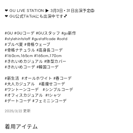
❤︎ GU LIVE STATION ▶︎ 3月3日•31日出演予定🦁

❤︎ GU公式TikTokにも出演中です💕

#GU #GUコーデ #GUスタッフ #gu新作

#stylehintstaff #gustaffcode #ootd

#ブルベ夏 #骨格ウェーブ 

#骨格ナチュラル #高身長コーデ 

#160cm_165cm #165cm_170cm 

#きれいめカジュアル #体型カバー 

#きれいめコーデ #韓国コーデ

#新生活  #オールホワイト #春コーデ 

#大人カジュアル   #着痩せコーデ   

#ワントーンコーデ   #シンプルコーデ 

#オフィスカジュアル  #tシャツ 

#デートコーデ #フェミニンコーデ
2025/3/22 更新
着用アイテム