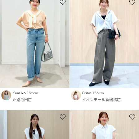
Kumiko
152cm
Erina
156cm
姫路花田店
イオンモール新瑞橋店