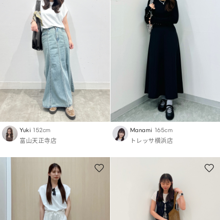
Yuki
152cm
Manami
165cm
富山天正寺店
トレッサ横浜店