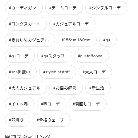
#カーディガン
#デニムコーデ
#シンプルコーデ
#ロングスカート
#カジュアルコーデ
#きれいめカジュアル
#155cm_160cm
#gu
#guコーデ
#guスタッフ
#gustaffcode
#sns掲載中
#stylehintstaff
#大人コーデ
#大人カジュアル
#お悩み解決
#新生活
#イエベ春
#春コーデ
#着回しコーデ
#羽織り
#骨格ウェーブ
関連スタイリング