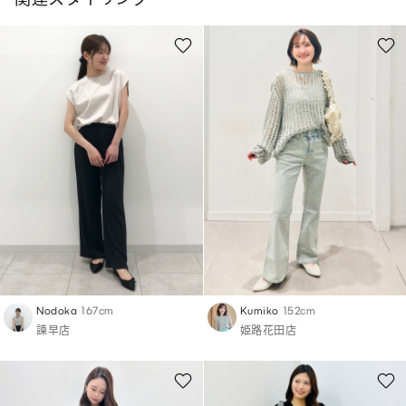
Nodoka
167cm
Kumiko
152cm
諫早店
姫路花田店