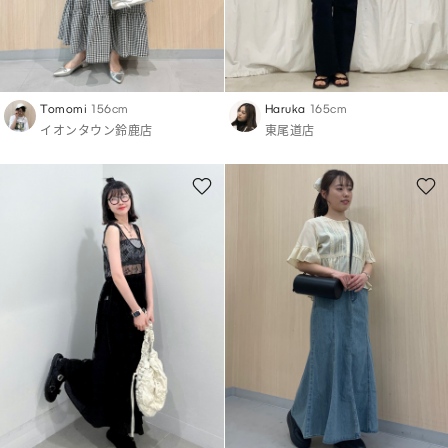
Tomomi
156cm
Haruka
165cm
イオンタウン鈴鹿店
東尾道店