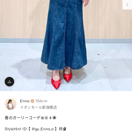
Erina
156cm
イオンモール新瑞橋店
春のガーリーコーデ🎀🌼🌷🐝

StyleHint ID【 @gu_Erina_a 】🧸🩰
