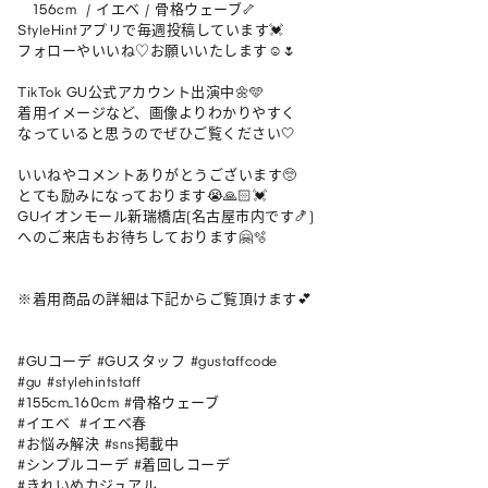
   156cm  / イエベ / 骨格ウェーブ🦴

StyleHintアプリで毎週投稿しています💓

フォローやいいね♡お願いいたします☺️🌷

TikTok GU公式アカウント出演中🌼🩵

着用イメージなど、画像よりわかりやすく

なっていると思うのでぜひご覧ください🤍

いいねやコメントありがとうございます🥺

とても励みになっております😭🙏🏻💓

GUイオンモール新瑞橋店(名古屋市内です🍤)

へのご来店もお待ちしております🤗🫧

※着用商品の詳細は下記からご覧頂けます💕

#GUコーデ #GUスタッフ #gustaffcode

#gu #stylehintstaff

#155cm_160cm #骨格ウェーブ 

#イエベ  #イエベ春 

#お悩み解決 #sns掲載中

#シンプルコーデ #着回しコーデ

#きれいめカジュアル
