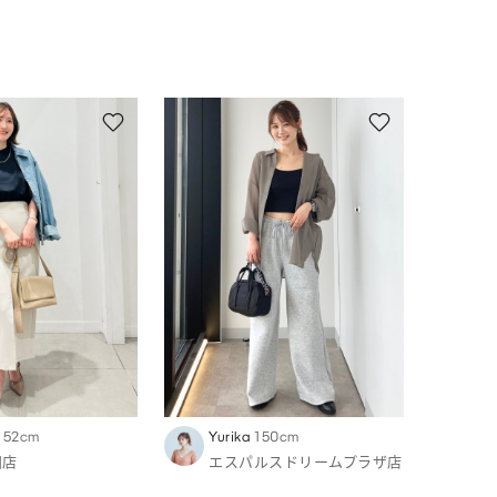
152cm
Yurika
150cm
田店
エスパルスドリームプラザ店