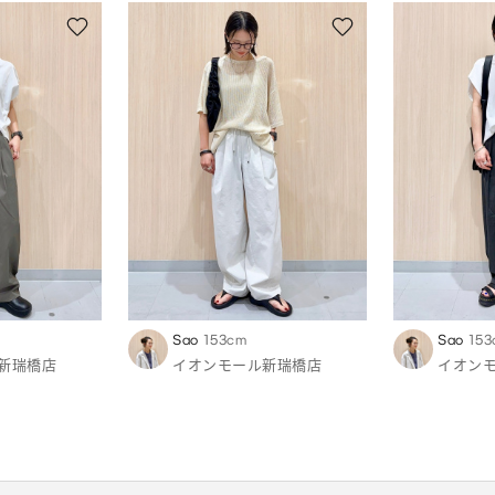
Sao
153cm
Sao
153
新瑞橋店
イオンモール新瑞橋店
イオン