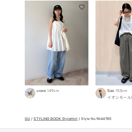
urara
149cm
Sao
153cm
イオンモール
GU
STYLING BOOK StyleHint
Style No.9644785