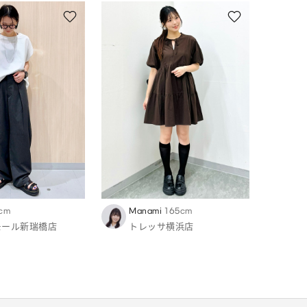
cm
Manami
165cm
モール新瑞橋店
トレッサ横浜店