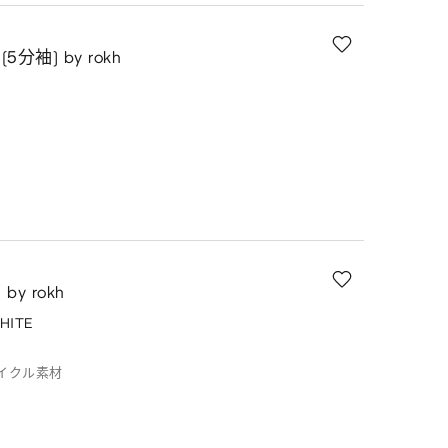
分袖) by rokh
y rokh
HITE
サイクル素材