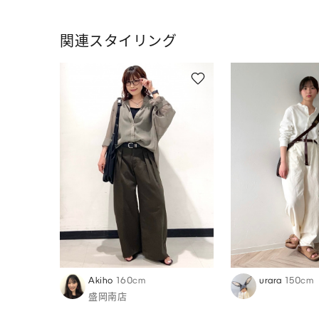
関連スタイリング
Akiho
160cm
urara
150cm
盛岡南店