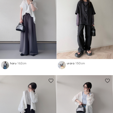
haru
162cm
urara
150cm