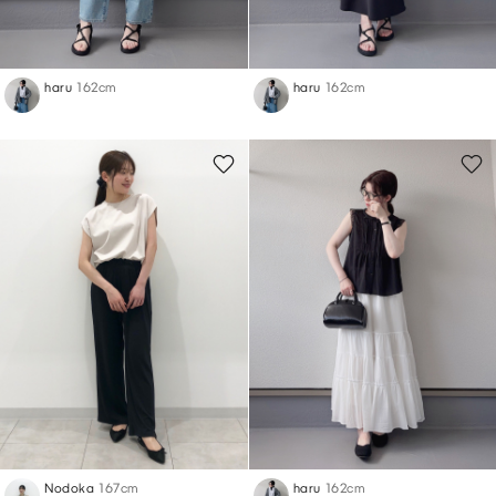
haru
162cm
haru
162cm
Nodoka
167cm
haru
162cm