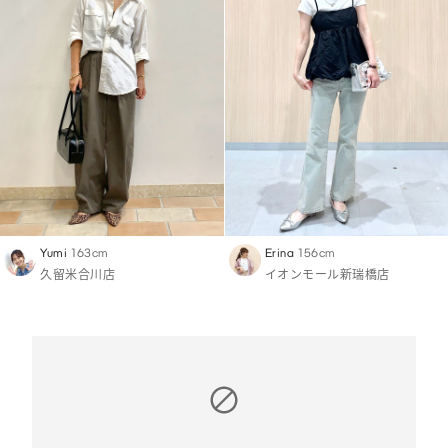
Yumi
163cm
Erina
156cm
久留米合川店
イオンモール新瑞橋店