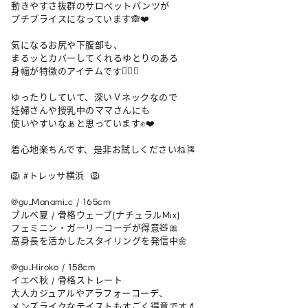
動きやすさ抜群のサロペットパンツが

プチプライスになっています🙈❤️

気になるお尻や下腹部も、

まるッとカバーしてくれるゆとりのある

身幅が特徴のアイテムです🙆‍♀️✨

ゆったりしていて、深いＶネックなので

妊婦さんや授乳中のママさんにも

使いやすいなぁと思っています✊❤️

着心地楽ちんです、是非お試しくださいね🎏

🦁 #トレッサ横浜  🦁

@gu_Manami_c / 165cm 

ブルベ夏 / 骨格ウェーブ(ナチュラルMix)

フェミニン・ガーリーコーデが得意🧸🎀

高身長を活かしたスタイリングを発信中🌼

@gu_Hiroko / 158cm 

イエベ秋 / 骨格ストレート

大人カジュアルやアラフォーコーデ、

メンズライクなテイストもすごく得意です💄
