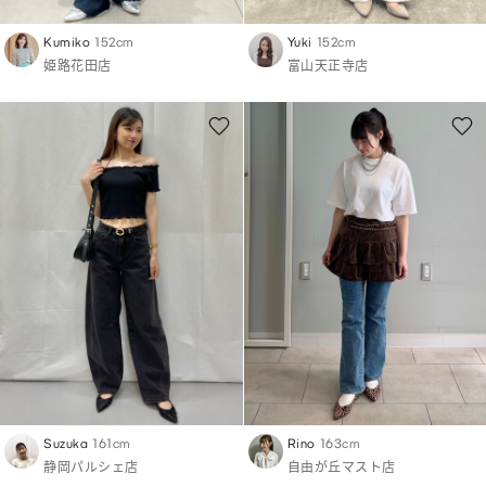
Kumiko
152cm
Yuki
152cm
姫路花田店
富山天正寺店
Suzuka
161cm
Rino
163cm
静岡パルシェ店
自由が丘マスト店