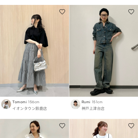
Tomomi
156cm
Rumi
151cm
イオンタウン鈴鹿店
神戸上津台店