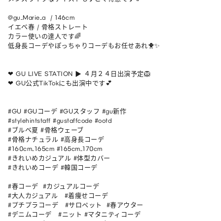
@gu_Marie_a  / 146cm 

イエベ春 / 骨格ストレート

カラー使いの達人です🌈

低身長コーデやぽっちゃりコーデもお任せあれ🐥✨

❤︎ GU LIVE STATION ▶︎ ４月２４日出演予定🦁

❤︎ GU公式TikTokにも出演中です💕

#GU #GUコーデ #GUスタッフ #gu新作

#stylehintstaff #gustaffcode #ootd

#ブルベ夏 #骨格ウェーブ 

#骨格ナチュラル #高身長コーデ 

#160cm_165cm #165cm_170cm 

#きれいめカジュアル #体型カバー 

#きれいめコーデ #韓国コーデ

#春コーデ  #カジュアルコーデ 

#大人カジュアル   #着痩せコーデ   

#プチプラコーデ   #サロペット  #春アウター 

#デニムコーデ   #ニット #マタニティコーデ 
