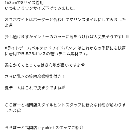
163cmでSサイズ着用

いつもよりワンサイズ下げてみました。

オフホワイトはボーダーと合わせてマリンスタイルにしてみました
よ🏝️

少し透けますがインナーのカラーに気をつければ大丈夫そうです🙆🏻‍♀️

#ライトデニムベルテッドワイドパンツ はこれからの季節にも快適
に着用できる7.5オンスの軽いデニム素材です。

柔らかくてとってもはき心地が良いですよ💖

さらに驚きの接触冷感機能付き！

夏デニムはこれで決まりですね🌈

ららぽーと福岡店スタイルヒントスタッフに新たな仲間が加わりま
したよ🤗

ららぽーと福岡店 stylehint スタッフご紹介
