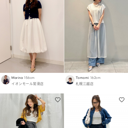
Marina
156cm
Tomomi
162cm
イオンモール常滑店
札幌三越店