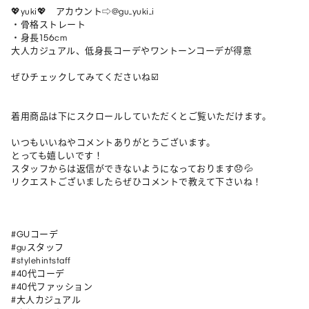
💖yuki💖　アカウント⇨@gu_yuki_i

・骨格ストレート

・身長156cm

大人カジュアル、低身長コーデやワントーンコーデが得意

ぜひチェックしてみてくださいね☑️

着用商品は下にスクロールしていただくとご覧いただけます。

いつもいいねやコメントありがとうございます。

とっても嬉しいです！

スタッフからは返信ができないようになっております😞💦

リクエストございましたらぜひコメントで教えて下さいね！

#GUコーデ

#guスタッフ

#stylehintstaff

#40代コーデ

#40代ファッション

#大人カジュアル
