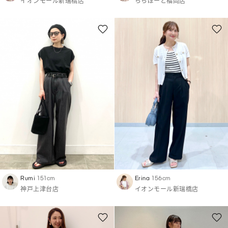
イオンモール新瑞橋店
ららぽーと福岡店
Rumi
151cm
Erina
156cm
神戸上津台店
イオンモール新瑞橋店