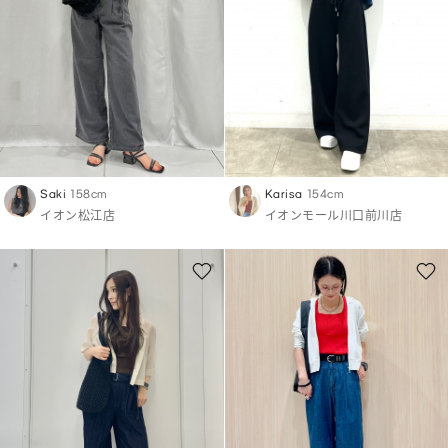
Saki
158cm
Karisa
154cm
イオン松江店
イオンモール川口前川店