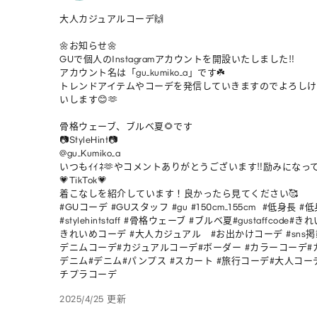
大人カジュアルコーデ🙌

🌼お知らせ🌼

GUで個人のInstagramアカウントを開設いたしました‼︎

アカウント名は「gu_kumiko_a」です☘️

トレンドアイテムやコーデを発信していきますのでよろしけ
いします😊🫶

骨格ウェーブ、ブルベ夏🌻です

📷StyleHint📷

@gu_Kumiko_a

いつもｲｲﾈ🫶やコメントありがとうございます‼︎励みになって
💗TikTok💗

着こなしを紹介しています！良かったら見てください🥰

#GUコーデ #GUスタッフ #gu #150cm_155cm  #低身長
#stylehintstaff #骨格ウェーブ #ブルベ夏#gustaffcode
きれいめコーデ #大人カジュアル   #お出かけコーデ #sns
デニムコーデ#カジュアルコーデ#ボーダー #カラーコーデ#
デニム#デニム#パンプス #スカート #旅行コーデ#大人コーデ
チプラコーデ
2025/4/25 更新