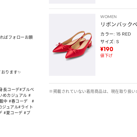
WOMEN
リボンバック
カラー: 15 RED
ればフォローお願
サイズ: S
¥190
値下げ
おります✨

 #低身長コーデ#ブルベ
※掲載されていない着用商品は、現在取り扱い
#きれいめカジュアル #
掲載中 #春コーデ　#
カジュアル#ライト
 #夏コーデ #プ