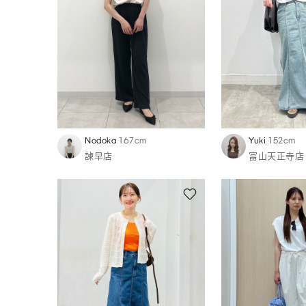
Nodoka
167cm
Yuki
152cm
諫早店
富山天正寺店