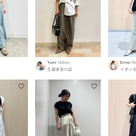
Yumi
163cm
Erina
15
久留米合川店
イオン