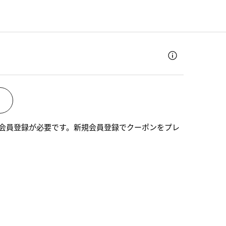
会員登録が必要です。新規会員登録でクーポンをプレ