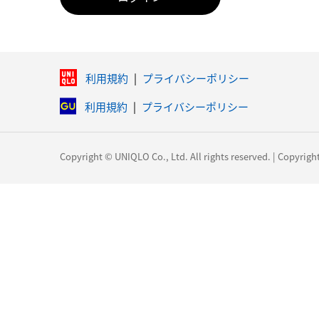
利用規約
|
プライバシーポリシー
利用規約
|
プライバシーポリシー
Copyright © UNIQLO Co., Ltd. All rights reserved. | Copyright 