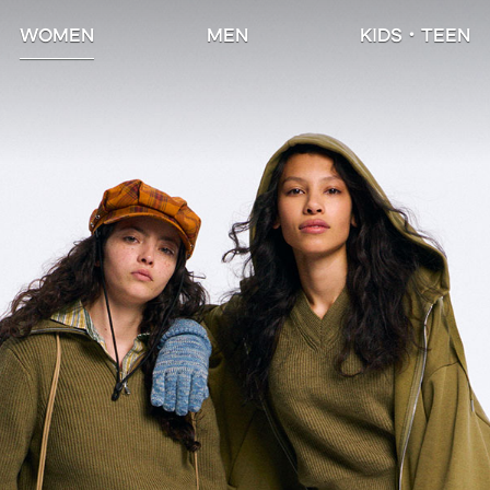
WOMEN
MEN
KIDS・TEEN
下載GU APP
會員購物指南
支付．信用卡優惠活動
電子報訂閱