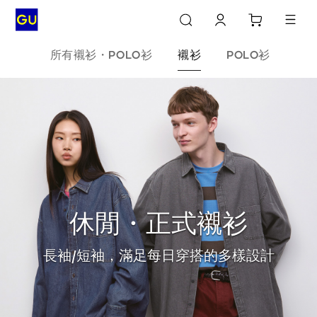
所有襯衫・POLO衫
襯衫
POLO衫
休閒・正式襯衫
長袖/短袖，滿足每日穿搭的多樣設計