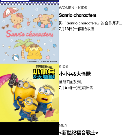
WOMEN・KIDS
Sanrio characters
與「Sanrio characters」的合作系列。​ ​​
7月13日(一)開始販售 ​​​​​​​
KIDS
小小兵&大怪獸
童裝T恤系列。
7月6日(一)開始販售
MEN
<新世紀福音戰士>