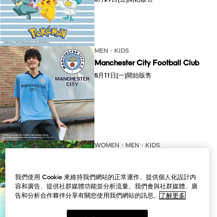
MEN・KIDS
Manchester City Football Club
5月11日(一)開始販售​​​​​​​
WOMEN・MEN・KIDS
星之卡比​​
與「星之卡比」的合作系列​​​​
我們使用 Cookie 來維持我們網站的正常運作、提供個人化設計内
4月30日(四)開始販售​​
容和廣告、提供社群媒體功能並分析流量。我們會與社群媒體、廣
告和分析合作夥伴分享有關您使用我們網站的訊息。
了解更多