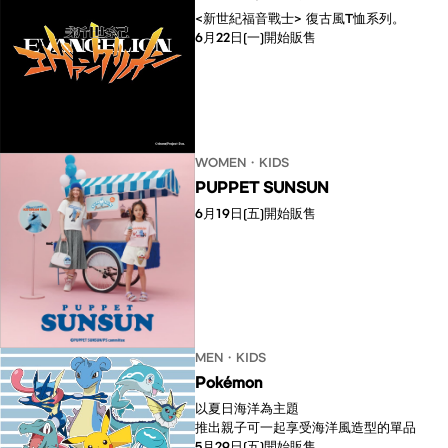
<新世紀福音戰士> 復古風T恤系列。​​
6月22日(一)開始販售 ​​​​​​​
WOMEN・KIDS
PUPPET SUNSUN
6月19日(五)開始販售 ​​​​​​​
MEN・KIDS
Pokémon
以夏日海洋為主題​
推出親子可一起享受海洋風造型的單品
​5月29日(五)開始販售​​​​​​​