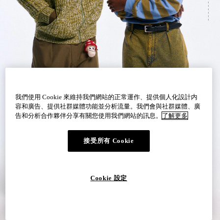
全新GU，從自由開始
我們使用 Cookie 來維持我們網站的正常運作、提供個人化設計内
GU Utility 兼具機能與風格，自在穿梭城市與戶外
容和廣告、提供社群媒體功能並分析流量。我們會與社群媒體、廣
2026 秋冬系列，部分商品網路搶先販售
告和分析合作夥伴分享有關您使用我們網站的訊息。
了解更多
接受所有 Cookie
Cookie 設定