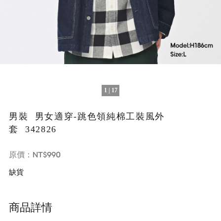
1 | 17
男裝 男女適穿-跳色領純棉工裝風外
套 342826
NT$990
原價：
缺貨
商品詳情