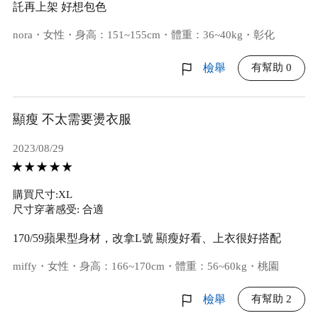
託再上架 好想包色
nora・女性・身高：151~155cm・體重：36~40kg・彰化
有幫助 0
檢舉
顯瘦 不太需要燙衣服
2023/08/29
購買尺寸:XL
尺寸穿著感受: 合適
170/59蘋果型身材，改拿L號 顯瘦好看、上衣很好搭配
miffy・女性・身高：166~170cm・體重：56~60kg・桃園
有幫助 2
檢舉