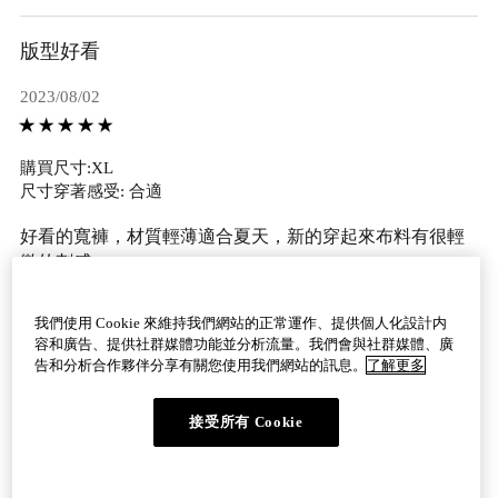
版型好看
2023/08/02
購買尺寸:XL
尺寸穿著感受: 合適
好看的寬褲，材質輕薄適合夏天，新的穿起來布料有很輕
微的刺感
邱・女性・身高：161~165cm・體重：66~70kg・新北
我們使用 Cookie 來維持我們網站的正常運作、提供個人化設計内
容和廣告、提供社群媒體功能並分析流量。我們會與社群媒體、廣
有幫助 1
檢舉
告和分析合作夥伴分享有關您使用我們網站的訊息。
了解更多
接受所有 Cookie
看更多評論
填寫評論