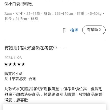
個小口袋很精緻。
Rum・女性・35~44歲・身高：166~170cm・體重：46~50kg・
腳長：24.5cm・桃園
有幫助 2
檢舉
實體店鋪試穿過仍在考慮中⋯⋯
2024/11/23
購買尺寸:S
尺寸穿著感受: 合適
此款式在實體店鋪試穿過很滿意，但考量價位高，但深思
熟慮不想錯過好商品，於是網路商店購買，收到商品依舊
滿意，超喜歡
薇薇小姐・女性・35~44歲・身高：161~165cm・體重：