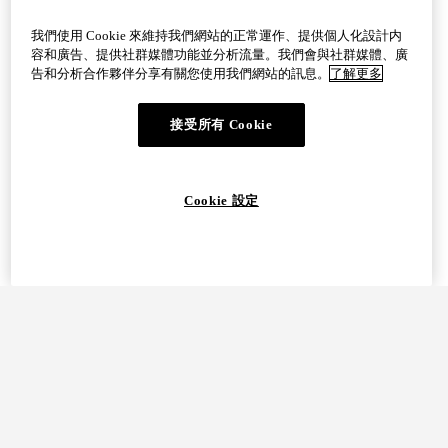
51~55kg・腳長：24.5cm・新北
我們使用 Cookie 來維持我們網站的正常運作、提供個人化設計内
容和廣告、提供社群媒體功能並分析流量。我們會與社群媒體、廣
有幫助 1
檢舉
告和分析合作夥伴分享有關您使用我們網站的訊息。
了解更多
接受所有 Cookie
看更多評論
填寫評論
Cookie 設定
猜你會感興趣