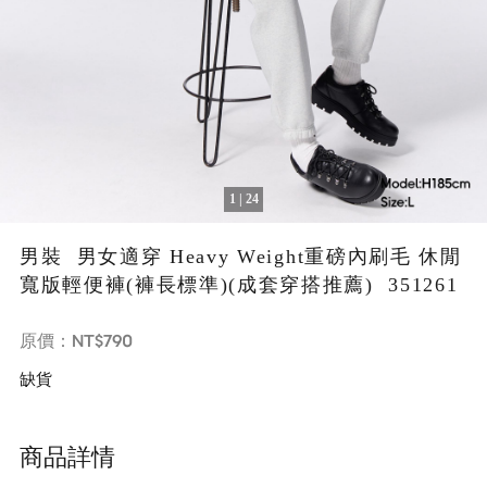
1 | 24
男裝 男女適穿 Heavy Weight重磅內刷毛 休閒
寬版輕便褲(褲長標準)(成套穿搭推薦) 351261
NT$790
原價：
缺貨
商品詳情