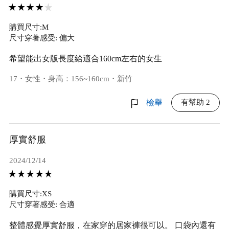
購買尺寸:M
尺寸穿著感受: 偏大
希望能出女版長度給適合160cm左右的女生
17・女性・身高：156~160cm・新竹
有幫助 2
檢舉
厚實舒服
2024/12/14
購買尺寸:XS
尺寸穿著感受: 合適
整體感覺厚實舒服，在家穿的居家褲很可以。 口袋內還有