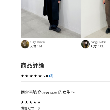
Clay
164
cm
hongj
178
cm
尺寸：
M
尺寸：
XL
商品評論
5.0
(
3
)
適合喜歡穿over size 的女生～
購買尺寸：
S