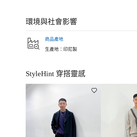
●網路購物配送方式可選擇：宅配、超商取貨(711/全家)、GU實體店
●恕無法指定配送日期及配送時間。
洗滌說明
●運費：宅配、超商取貨80元，1500元以上免運費。GU實體店舖取
相關問題>
運費/付款方式/配送
手洗（水溫40度）
環境與社會影響
在出汗或被雨淋濕時，會因摩擦而移染到其他衣物上，請注意。深色
退貨・換貨
含螢光增白劑的清潔劑。請勿在水中長時間浸泡。洗滌後，請迅速調
●退貨：網路商店訂單退貨辦理期限為包裹簽收隔日起算7日內，可於
因素材特性上的原因，本商品較易產生毛球。請見諒。 請一邊噴蒸汽
商品產地
●換貨：網路商店訂單取貨/簽收隔日算起30天內，可至全台任一實
毛粘附其它衣物，請用衣服專用的軟毛刷去除。
存，敬請見諒。詳細退換貨說明與須知請參考：FAQ>網路商店訂單
生產地：
印尼製
StyleHint 穿搭靈感