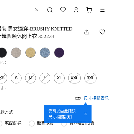
裝 男女適穿-BRUSHY KNITTED
針織圓領休閒上衣 352233
色：
XS
S
M
L
XL
XXL
3XL
寸：
尺寸相關資訊
您可以由此確認
配送方式
尺寸相關說明
宅配配送
超商取貨
實體店舖取貨