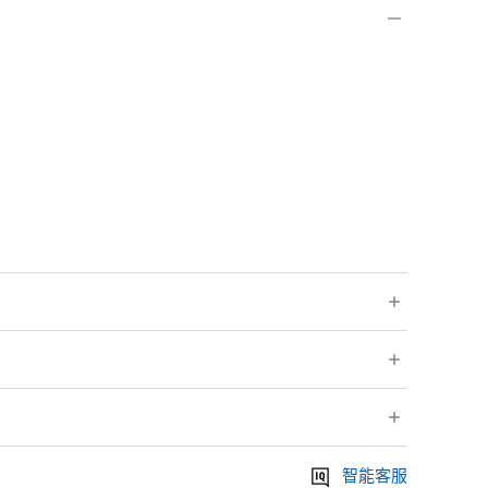
內搭T恤打造休閒感，也可搭配正式褲款穿著。
(回收聚酯纖維)．28%聚丙烯腈纖維．3%彈性纖維
智能客服
烯腈纖維．22%尼龍．21%聚酯纖維