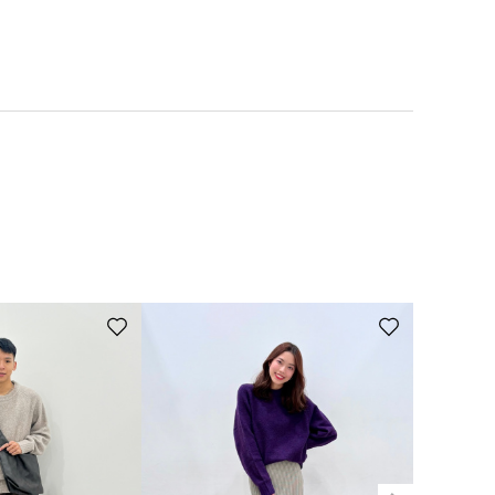
舖取貨。
貨；一件商品即享免運費。詳細配送資訊請參考：FAQ>網路商店訂單及
衣物可能會掉色，請勿與其他衣物一同洗滌。本白、淺色衣服請使用不
整好形狀，置於通風良好處平放陰乾。請勿使用乾燥機。 請輕輕擰乾。
線上申請辦理。
一邊熨燙。 由於材料特性，有可能發生絨毛粘附其它衣物的情況。如絨
體店鋪進行換貨。※目前未提供線上換貨服務，僅能至店舖更換現場庫
及相關問題>
修改訂單/換貨/退貨