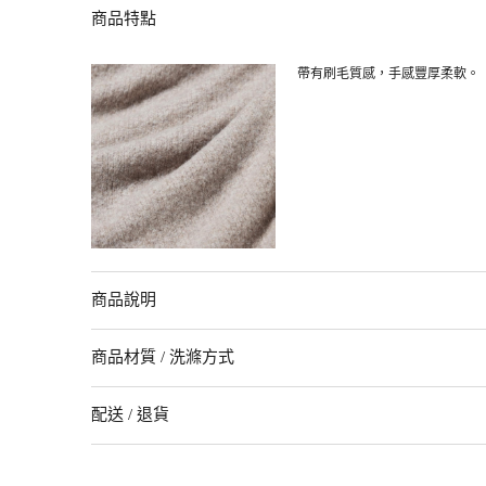
商品特點
帶有刷毛質感，手感豐厚柔軟。
商品說明
以起毛感和蓬鬆觸感為其魅力。寬鬆版型和圓領設計特色十足。適合
商品材質 / 洗滌方式
配送 / 退貨
商品材質
[09 BLACK/31 BEIGE/76 PURPLE]39%尼龍．30%聚酯纖維
配送
[42 YELLOW/64 BLUE]29%聚酯纖維(回收聚酯纖維)．28%聚丙