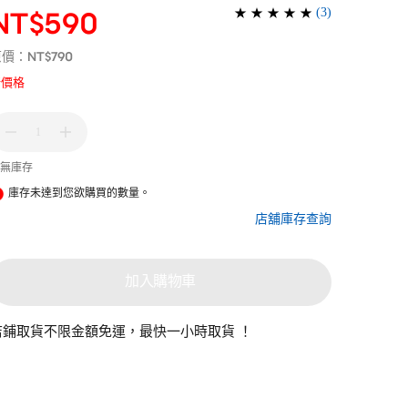
(
3
)
NT$590
NT$790
原價：
新價格
1
無庫存
庫存未達到您欲購買的數量。
店舖庫存查詢
加入購物車
店鋪取貨不限金額免運，最快一小時取貨 ！