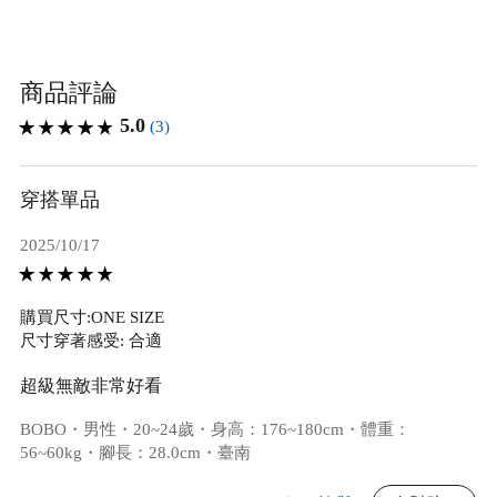
商品評論
5.0
(3)
穿搭單品
2025/10/17
購買尺寸:ONE SIZE
尺寸穿著感受: 合適
超級無敵非常好看
BOBO・男性・20~24歲・身高：176~180cm・體重：
56~60kg・腳長：28.0cm・臺南