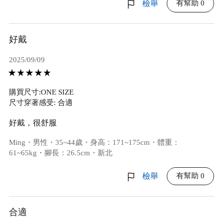
有幫助 0
檢舉
好戴
2025/09/09
購買尺寸:ONE SIZE
尺寸穿著感受: 合適
好戴，很舒服
Ming・男性・35~44歲・身高：171~175cm・體重：
61~65kg・腳長：26.5cm・新北
有幫助 0
檢舉
合適