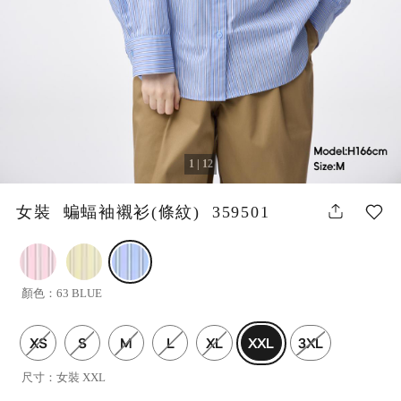
1 | 12
女裝 蝙蝠袖襯衫(條紋) 359501
顏色：
63 BLUE
XS
S
M
L
XL
XXL
3XL
尺寸：
女裝 XXL