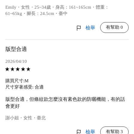
Emily・女性・25~34歲・身高：161~165cm・體重：
61~65kg・腳長：24.5cm・臺中
有幫助 0
檢舉
版型合適
2026/04/10
購買尺寸:M
尺寸穿著感受: 合適
版型合適，但條紋款怎麼沒有素色款的防曬機能，有的話
會更好
謝小姐・女性・臺北
有幫助 3
檢舉