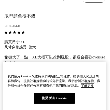
版型顏色很不錯
2026/04/01
購買尺寸:XL
尺寸穿著感受: 偏大
稍微大了一點，XL大概可以改到屁股，很適合喜歡oversize
的人！
東・女性・臺中
我們使用 Cookie 來維持我們網站的正常運作、提供個人化設計内
容和廣告、提供社群媒體功能並分析流量。我們會與社群媒體、廣
有幫助 0
檢舉
告和分析合作夥伴分享有關您使用我們網站的訊息。
了解更多
接受所有 Cookie
看更多評論