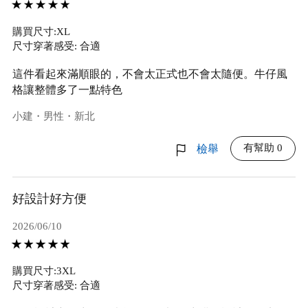
購買尺寸:XL
尺寸穿著感受: 合適
這件看起來滿順眼的，不會太正式也不會太隨便。牛仔風
格讓整體多了一點特色
小建・男性・新北
有幫助 0
檢舉
好設計好方便
2026/06/10
購買尺寸:3XL
尺寸穿著感受: 合適