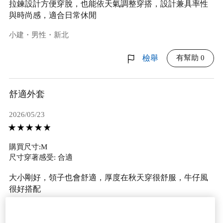
拉鍊設計方便穿脫，也能依天氣調整穿搭，設計兼具率性
與時尚感，適合日常休閒
小建・男性・新北
有幫助 0
檢舉
舒適外套
2026/05/23
購買尺寸:M
尺寸穿著感受: 合適
大小剛好，領子也會舒適，厚度在秋天穿很舒服，牛仔風
很好搭配
Shi・女性・20~24歲・身高：156~160cm・體重：46~50kg・
腳長：24.5cm・桃園