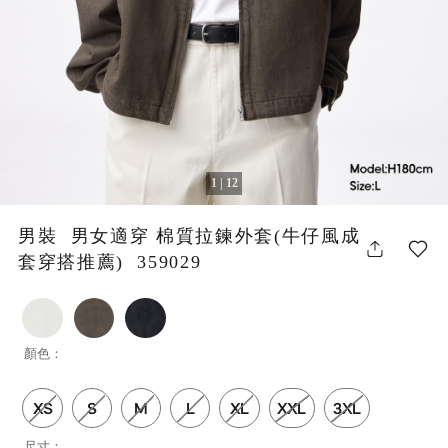
1 | 12
男裝 男女適穿 棉質拉鍊外套(牛仔風成
套穿搭推薦) 359029
顏色：
XS
S
M
L
XL
XXL
3XL
尺寸：