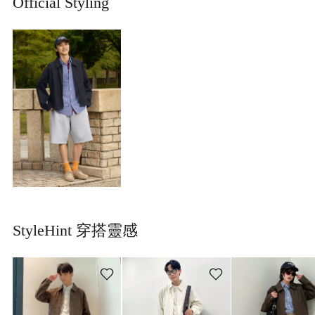
Official Styling
StyleHint 穿搭靈感