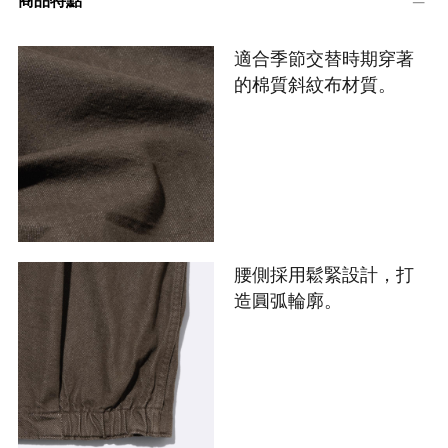
商品特點
適合季節交替時期穿著
的棉質斜紋布材質。
腰側採用鬆緊設計，打
造圓弧輪廓。