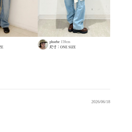
phoebe
159
cm
Terry
ZE
尺寸：
ONE SIZE
尺寸
2026/06/18