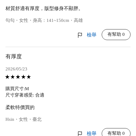
材質舒適有厚度，版型修身不顯胖。
勾勾・女性・身高：141~150cm・高雄
有幫助 0
檢舉
有厚度
2026/05/23
購買尺寸:M
尺寸穿著感受: 合適
柔軟特價買的
Hsin・女性・臺北
有幫助 0
檢舉