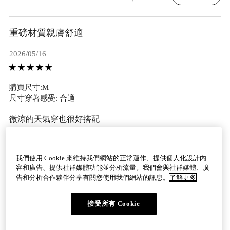
重磅材質親膚舒適
2026/05/16
購買尺寸:M
尺寸穿著感受: 合適
微涼的天氣穿也很好搭配
律B・女性・35~44歲・身高：161~165cm・體重：51~55kg・
新北
我們使用 Cookie 來維持我們網站的正常運作、提供個人化設計内
容和廣告、提供社群媒體功能並分析流量。我們會與社群媒體、廣
有幫助 0
檢舉
告和分析合作夥伴分享有關您使用我們網站的訊息。
了解更多
接受所有 Cookie
看更多評論