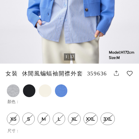
1 | 12
女裝 休閒風蝙蝠袖開襟外套 359636
顏色：
XS
S
M
L
XL
XXL
3XL
尺寸：