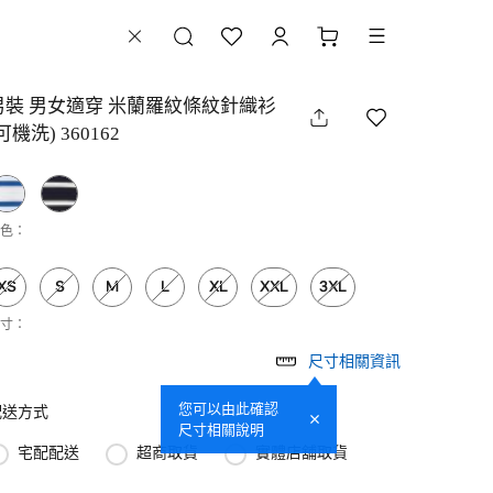
男裝 男女適穿 米蘭羅紋條紋針織衫
可機洗) 360162
色：
XS
S
M
L
XL
XXL
3XL
寸：
尺寸相關資訊
您可以由此確認
配送方式
尺寸相關說明
宅配配送
超商取貨
實體店舖取貨