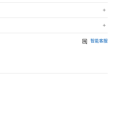
智能客服
舖取貨。
貨；一件商品即享免運費。詳細配送資訊請參考：FAQ>網路商店訂單及
攝氏110度熨燙。乾燥機/弱。
衣物可能會掉色，請勿與其他衣物一同洗滌。本白、淺色衣服請使用不
整好形狀，置於通風良好處平放陰乾。請勿使用乾燥機。 因素材特性上
請加墊布。 由於穿著和洗滌時產生的摩擦，布料表面會有起毛泛白現
線上申請辦理。
體店鋪進行換貨。※目前未提供線上換貨服務，僅能至店舖更換現場庫
及相關問題>
修改訂單/換貨/退貨