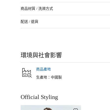
海軍風格的拼接條紋設計，百搭多種造型。
商品材質 / 洗滌方式
- 適中寬鬆輪廓，穿起來自在放鬆。
配送 / 退貨
商品材質
50%聚酯纖維(回收聚酯纖維)．29%嫘縈．21%聚醯胺纖維
配送
●網路購物配送方式可選擇：宅配、超商取貨(711/全家)、GU實體店
洗滌說明
●恕無法指定配送日期及配送時間。
●運費：宅配、超商取貨80元，1500元以上免運費。GU實體店舖取
洗衣機/弱水流（水溫40度）。不可烘乾。在陰涼處平攤晾乾。最高溫度
相關問題>
運費/付款方式/配送
在出汗或被雨淋濕時，會因摩擦而移染到其他衣物上，請注意。深色
環境與社會影響
含螢光增白劑的清潔劑。請勿在水中長時間浸泡。洗滌後，請迅速調
退貨・換貨
的原因，本商品較易產生毛球。請見諒。 請使用洗衣網袋。 熨燙時
●退貨：網路商店訂單退貨辦理期限為包裹簽收隔日起算7日內，可於
象，這是出於表層特性，請諒解。
商品產地
●換貨：網路商店訂單取貨/簽收隔日算起30天內，可至全台任一實
存，敬請見諒。詳細退換貨說明與須知請參考：FAQ>網路商店訂單
生產地：
中國製
Official Styling