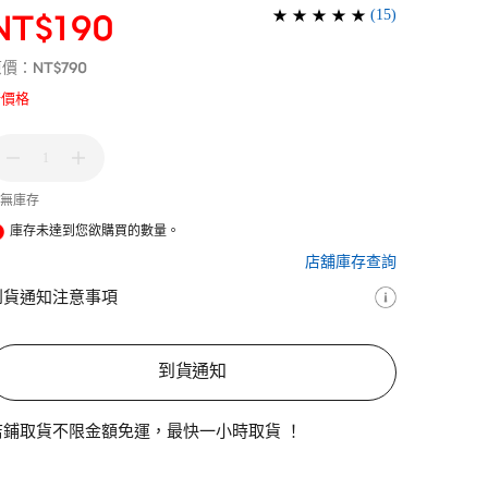
(
15
)
NT$190
NT$790
原價：
新價格
1
無庫存
庫存未達到您欲購買的數量。
店舖庫存查詢
到貨通知注意事項
到貨通知
店鋪取貨不限金額免運，最快一小時取貨 ！