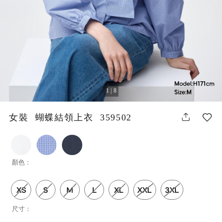
1 | 8
女裝 蝴蝶結領上衣 359502
顏色：
XS
S
M
L
XL
XXL
3XL
尺寸：