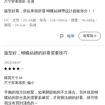
尺寸穿著感受: 合適
版型好看，穿起來很舒適 蝴蝶結綁帶設計超級加分！！
CC・女性・25~34歲・身高：156~160cm・體重：56~60kg・
腳長：24.5cm・高雄
有幫助 0
檢舉
版型好，蝴蝶結綁的好看需要技巧
2026/04/07
購買尺寸:M
尺寸穿著感受: 偏小
手腕的地方比較緊，如果關節粗的不太適合。另外就是蝴
蝶結的部分真的需要多練習，才有辦法綁的好看。很可惜
我沒有買到淺色的～