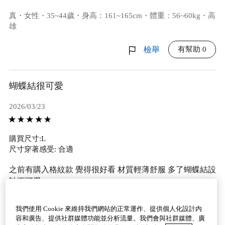
真・女性・35~44歲・身高：161~165cm・體重：56~60kg・高
雄
有幫助 0
檢舉
蝴蝶結很可愛
2026/03/23
購買尺寸:L
尺寸穿著感受: 合適
之前有購入格紋款 覺得很好看 材質輕薄舒服 多了蝴蝶結設
計更可愛
Hana・女性・高雄
我們使用 Cookie 來維持我們網站的正常運作、提供個人化設計内
容和廣告、提供社群媒體功能並分析流量。我們會與社群媒體、廣
有幫助 0
檢舉