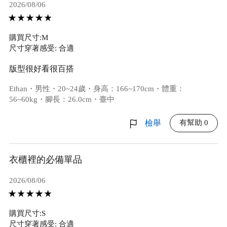
2026/08/06
購買尺寸:M
尺寸穿著感受: 合適
版型很好看很百搭
Ethan・男性・20~24歲・身高：166~170cm・體重：
56~60kg・腳長：26.0cm・臺中
有幫助 0
檢舉
衣櫃裡的必備單品
2026/08/06
購買尺寸:S
尺寸穿著感受: 合適