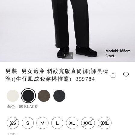
1 | 13
男裝 男女適穿 斜紋寬版直筒褲(褲長標
準)(牛仔風成套穿搭推薦) 359784
顏色：
09 BLACK
XS
S
M
L
XL
XXL
3XL
尺寸：