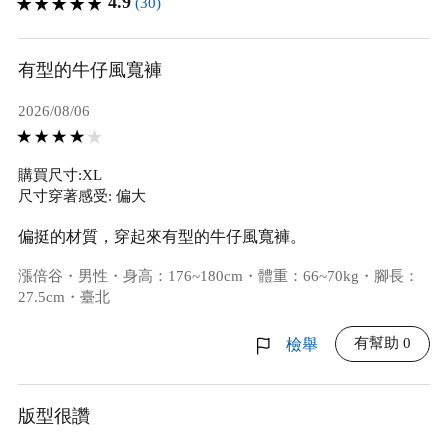
4.9
(30)
有型的牛仔風寬褲
2026/08/06
購買尺寸:XL
尺寸穿著感受: 偏大
偏挺的材質，穿起來有型的牛仔風寬褲。
漲倍谷・男性・身高：176~180cm・體重：66~70kg・腳長：
27.5cm・臺北
有幫助 0
檢舉
版型很讚