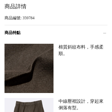
商品詳情
商品編號: 359784
商品特點
棉質斜紋布料，手感柔
順。
中線壓褶設計，穿起來
俐落有型。