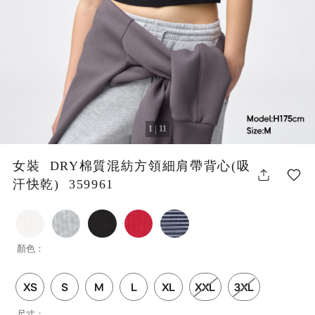
1 | 11
女裝 DRY棉質混紡方領細肩帶背心(吸
汗快乾) 359961
顏色：
XS
S
M
L
XL
XXL
3XL
尺寸：