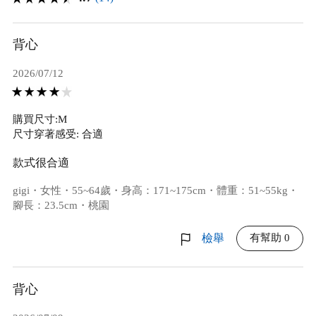
背心
2026/07/12
購買尺寸:M
尺寸穿著感受: 合適
款式很合適
gigi・女性・55~64歲・身高：171~175cm・體重：51~55kg・
腳長：23.5cm・桃園
有幫助 0
檢舉
背心