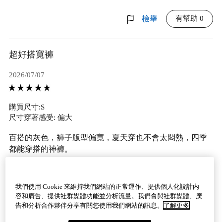
有幫助 0
檢舉
超好搭寬褲
2026/07/07
購買尺寸:S
尺寸穿著感受: 偏大
百搭的灰色，褲子版型偏寬，夏天穿也不會太悶熱，四季
都能穿搭的神褲。
Eric・男性・25~34歲・身高：161~165cm・體重：51~55kg・
腳長：26.5cm・新北
我們使用 Cookie 來維持我們網站的正常運作、提供個人化設計内
容和廣告、提供社群媒體功能並分析流量。我們會與社群媒體、廣
有幫助 0
檢舉
告和分析合作夥伴分享有關您使用我們網站的訊息。
了解更多