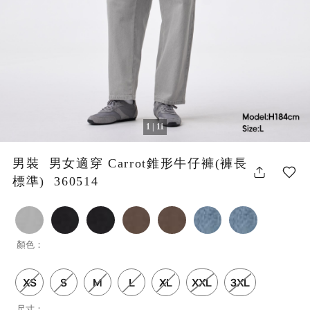
1 | 11
男裝 男女適穿 Carrot錐形牛仔褲(褲長
標準) 360514
顏色：
XS
S
M
L
XL
XXL
3XL
尺寸：