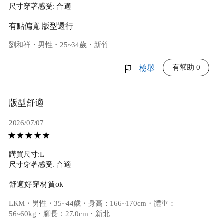
尺寸穿著感受: 合適
有點偏寬 版型還行
劉和祥・男性・25~34歲・新竹
有幫助 0
檢舉
版型舒適
2026/07/07
購買尺寸:L
尺寸穿著感受: 合適
舒適好穿材質ok
LKM・男性・35~44歲・身高：166~170cm・體重：
56~60kg・腳長：27.0cm・新北