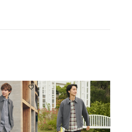
舖取貨。
貨；一件商品即享免運費。詳細配送資訊請參考：FAQ>網路商店訂單及
攝氏110度熨燙。乾燥機/弱。
衣物可能會掉色，請勿與其他衣物一同洗滌。本白、淺色衣服請使用不
整好形狀，置於通風良好處陰乾。請勿使用乾燥機。 因使用柔軟劑有可
衣網袋。 熨燙時請加墊布。
線上申請辦理。
體店鋪進行換貨。※目前未提供線上換貨服務，僅能至店舖更換現場庫
及相關問題>
修改訂單/換貨/退貨