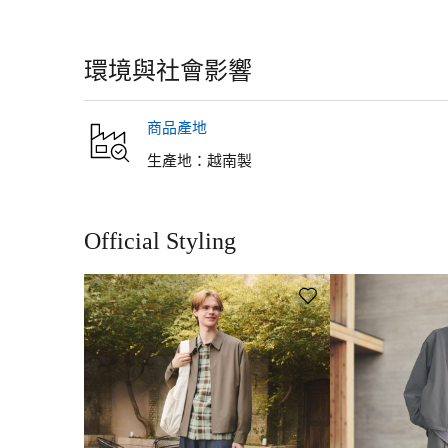
●網路購物配送方式可選擇：宅配、超商取貨(711/全家)、GU實體店
洗滌說明
●恕無法指定配送日期及配送時間。
●運費：宅配、超商取貨80元，1500元以上免運費。GU實體店舖取
洗衣機/弱水流（水溫40度）。不可烘乾。在陰涼處懸掛晾乾。最高溫度
相關問題>
運費/付款方式/配送
在出汗或被雨淋濕時，會因摩擦而移染到其他衣物上，請注意。深色
環境與社會影響
含螢光增白劑的清潔劑。請勿在水中長時間浸泡。洗滌後，請迅速調
退貨・換貨
能會降低布料吸汗速乾機能，所以請盡量避免使用柔軟劑。 請使用洗
●退貨：網路商店訂單退貨辦理期限為包裹簽收隔日起算7日內，可於
商品產地
●換貨：網路商店訂單取貨/簽收隔日算起30天內，可至全台任一實
存，敬請見諒。詳細退換貨說明與須知請參考：FAQ>網路商店訂單
生產地：
越南製
Official Styling