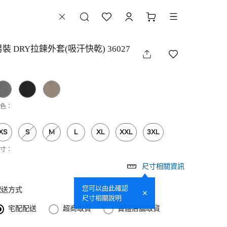
男裝 DRY拉鍊外套(吸汗快乾) 36027
色：
XS
S
M
L
XL
XXL
3XL
寸：
尺寸相關資訊
您可以由此確認
配送方式
尺寸相關說明
宅配配送
超商取貨
實體店舖取貨