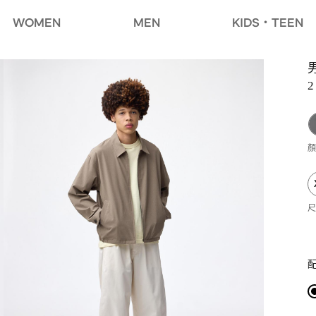
WOMEN
MEN
KIDS・TEEN
2
顏
尺