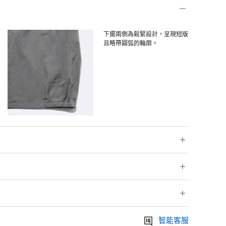
下擺兩側為鬆緊設計，呈現短版
且略帶圓弧的輪廓。
圓潤的輪廓。
智能客服