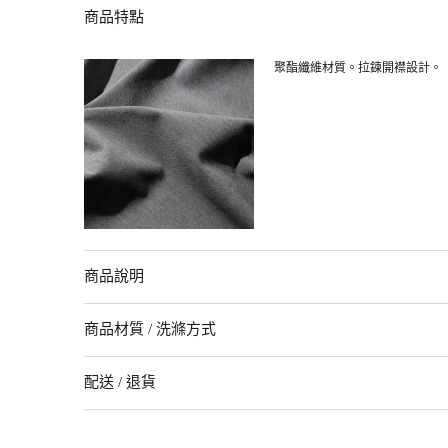
商品特點
聚酯纖維材質。拉鍊開襟設計。
商品說明
聚酯纖維材質。拉鍊開合設計。下擺兩側為鬆緊帶設計，呈現短版且
商品材質 / 洗滌方式
配送 / 退貨
商品材質
93% 聚酯纖維(回收聚酯纖維)．7% 聚酯纖維
配送