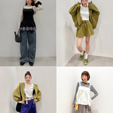
#疊穿時尚