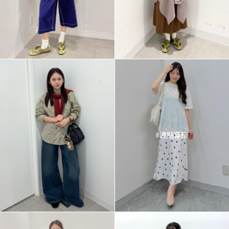
#波點穿搭