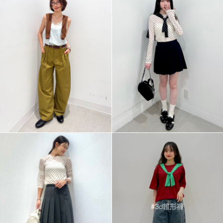
#3d錐形褲