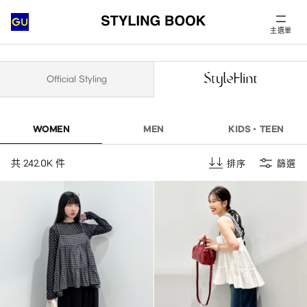
主選單
Official Styling
WOMEN
MEN
KIDS・TEEN
共 242.0K 件
排序
篩選