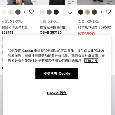
女裝, XS-3XL
女裝, XS-XL
女裝, XS-3XL
棉質光澤圓領T恤
棉質光澤圓領T恤
輕型氣球褲Q 359632
358743
OS+E 357136
NT$890
NT$250
NT$250
原價：NT$990
原價：NT$290
原價：NT$290
期間限定
我們使用 Cookie 來維持我們網站的正常運作、提供個人化設計内
期間限定
期間限定
截至 08/13 限定價格
容和廣告、提供社群媒體功能並分析流量。我們會與社群媒體、廣
截至 08/13 限定價格
截至 08/13 限定價格
告和分析合作夥伴分享有關您使用我們網站的訊息。
了解更多
(49)
4.9
(82)
(89)
4.9
4.9
接受所有 Cookie
Cookie 設定