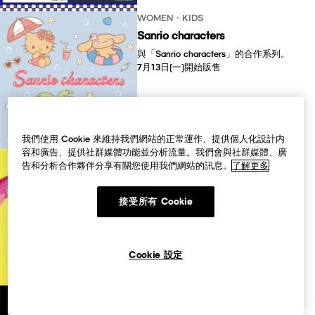
WOMEN・KIDS
Sanrio characters
與「Sanrio characters」的合作系列。​ ​​
7月13日(一)開始販售 ​​​​​​​
我們使用 Cookie 來維持我們網站的正常運作、提供個人化設計内
容和廣告、提供社群媒體功能並分析流量。我們會與社群媒體、廣
KIDS
告和分析合作夥伴分享有關您使用我們網站的訊息。
了解更多
小小兵&大怪獸
童裝T恤系列。
接受所有 Cookie
7月6日(一)開始販售
Cookie 設定
MEN
<新世紀福音戰士>