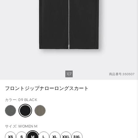
1
7
商品番号:350507
フロントジップナローロングスカート
カラー: 09 BLACK
サイズ: WOMEN M
XS
S
M
L
XL
XXL
3XL