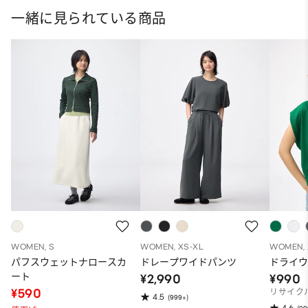
一緒に見られている商品
WOMEN, S
WOMEN, XS-XL
WOMEN, 
パフスウェットナロースカ
ドレープワイドパンツ
ドライウ
ート
¥2,990
¥990
¥590
リサイク
4.5
(999+)
4.6