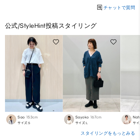
チャットで質問
公式/StyleHint投稿スタイリング
Sao
153cm
Sayoko
167cm
Nat
サイズ:S
サイズ:L
サイ
スタイリングをもっとみる