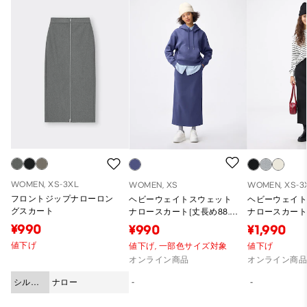
WOMEN, XS-3XL
WOMEN, XS
WOMEN, XS-3
フロントジップナローロン
ヘビーウェイトスウェット
ヘビーウェイ
グスカート
ナロースカート(丈長め88.5
ナロースカート(
～95.5cm)
～95.5cm)
¥990
¥990
¥1,990
値下げ
値下げ,
一部色サイズ対象
値下げ
オンライン商品
オンライン商
シルエ
ナロー
-
-
ット