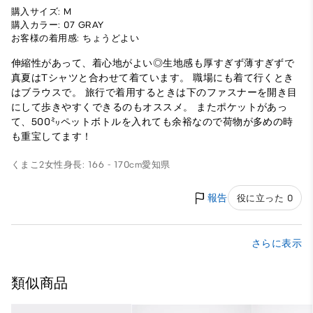
購入サイズ: M
購入カラー: 07 GRAY
お客様の着用感: ちょうどよい
伸縮性があって、着心地がよい◎生地感も厚すぎず薄すぎずで
真夏はTシャツと合わせて着ています。 職場にも着て行くとき
はブラウスで。 旅行で着用するときは下のファスナーを開き目
にして歩きやすくできるのもオススメ。 またポケットがあっ
て、500㍉ペットボトルを入れても余裕なので荷物が多めの時
も重宝してます！
くまこ2
女性
身長: 166 - 170cm
愛知県
報告
役に立った 0
さらに表示
類似商品