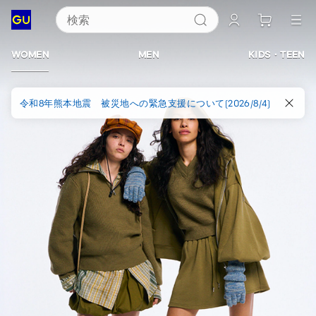
検索
ジ
ー
WOMEN
MEN
KIDS・TEEN
ユ
令和8年熊本地震 被災地への緊急支援について(2026/8/4)
ー