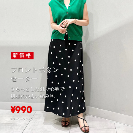
フロントボタン
セーター
さらっとした触り心地で
肌離れのよい編み地
¥990
※ジーユースタッフ