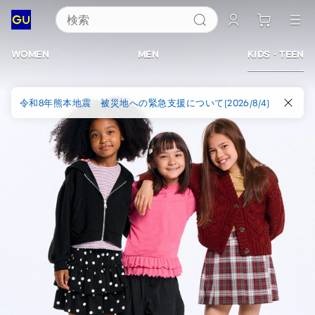
検索
ジ
ー
WOMEN
MEN
KIDS・TEEN
ユ
令和8年熊本地震 被災地への緊急支援について(2026/8/4)
ー