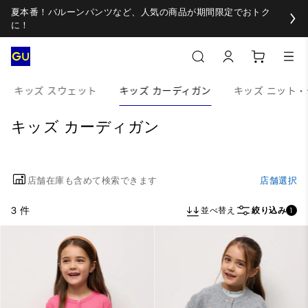
夏本番！バルーンパンツなど、人気の商品が期間限定でおトク
に！
キッズ スウェット
キッズ カーディガン
キッズ ニット
キッズ カーディガン
店舗在庫も含めて検索できます
店舗選択
3 件
並べ替え
絞り込み
1