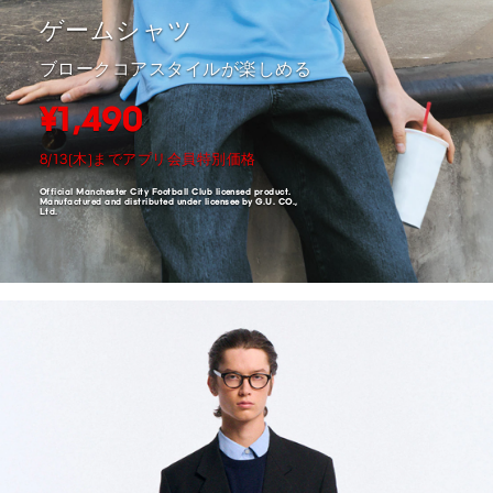
ゲームシャツ
ブロークコアスタイルが楽しめる
¥1,490
8/13(木)までアプリ会員特別価格
Official Manchester City Football Club licensed product. ​
Manufactured and distributed under licensee by G.U. CO.,
Ltd.​