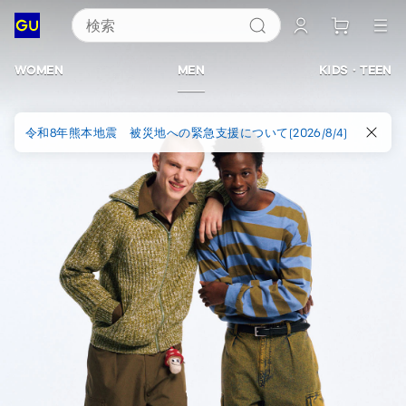
検索
ジ
ー
WOMEN
MEN
KIDS・TEEN
ユ
令和8年熊本地震 被災地への緊急支援について(2026/8/4)
ー